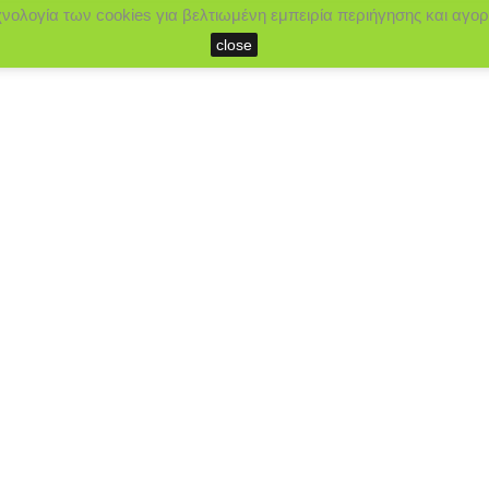
χνολογία των cookies για βελτιωμένη εμπειρία περιήγησης και αγορ
close