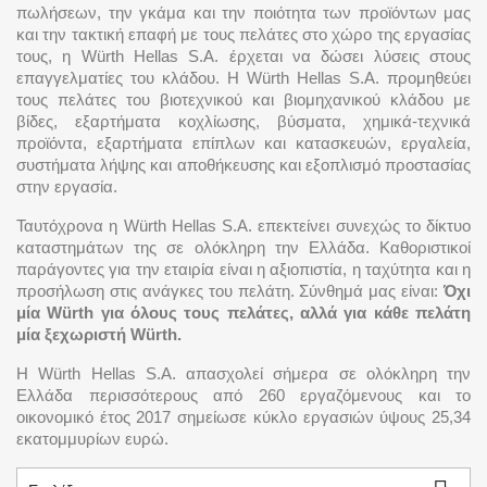
πωλήσεων, την γκάμα και την ποιότητα των προϊόντων μας
και την τακτική επαφή με τους πελάτες στο χώρο της εργασίας
τους, η Würth Hellas S.A. έρχεται να δώσει λύσεις στους
επαγγελματίες του κλάδου. Η Würth Hellas S.A. προμηθεύει
τους πελάτες του βιοτεχνικού και βιομηχανικού κλάδου με
βίδες, εξαρτήματα κοχλίωσης, βύσματα, χημικά-τεχνικά
προϊόντα, εξαρτήματα επίπλων και κατασκευών, εργαλεία,
συστήματα λήψης και αποθήκευσης και εξοπλισμό προστασίας
στην εργασία.
Ταυτόχρονα η Würth Hellas S.A. επεκτείνει συνεχώς το δίκτυο
καταστημάτων της σε ολόκληρη την Ελλάδα. Καθοριστικοί
παράγοντες για την εταιρία είναι η αξιοπιστία, η ταχύτητα και η
προσήλωση στις ανάγκες του πελάτη. Σύνθημά μας είναι:
Όχι
μία Würth για όλους τους πελάτες, αλλά για κάθε πελάτη
μία ξεχωριστή Würth.
Η Würth Hellas S.A. απασχολεί σήμερα σε ολόκληρη την
Ελλάδα περισσότερους από 260 εργαζόμενους και το
οικονομικό έτος 2017 σημείωσε κύκλο εργασιών ύψους 25,34
εκατομμυρίων ευρώ.