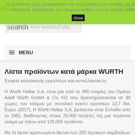
Ο ιστότοπός μας χρησιμοποιεί την τεχνολογία των cookies για 
shopp
(0)
εμπειρία περιήγησης και αγορών καθώς και για λόγους στατι
close
search
MENU
Λίστα προϊόντων κατά μάρκα WURTH
Εταιρία κατασκευής εργαλείων και ανταλλακτικών.
Η Würth Hellas S.A. είναι μία από τις 400 εταιρίες του Ομίλου
Adolf Würth GmbH & Co. KG που δραστηριοποιείται σε 80
χώρες του κόσμου με συνολικό κύκλο εργασιών 12,7 δισ.
Ευρώ (2017). Η Würth Hellas S.A. βρίσκεται στην Ελλάδα από
το 1981, διαθέτοντας στους 25.000 πελάτες της μια τεράστια
γκάμα με πάνω από 125.000 προϊόντα.
Με το άρτια οργανωμένο δίκτυο των 200 τεχνικών συμβούλων