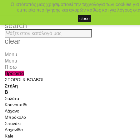
Ο ιστότοπός μας χρησιμοποιεί την τεχνολογία των cookies γι
εμπειρία περιήγησης και αγορών καθώς και για λόγους στατ
close
search
clear
Menu
Menu
Πίσω
Προϊόντα
ΣΠΟΡΟΙ & ΒΟΛΒΟΙ
Στήλη
Β
Σαλάτα
Κουνουπίδι
Λάχανο
Μπρόκολο
Σπανάκι
Λαχανίδα
Kale