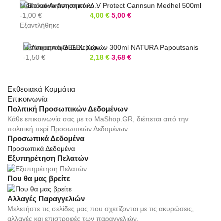
Βιοκτόνο Αντισηπτικό V...
Με έκπτωση!
-1,00 €
4,00 €
5,00 €
Εξαντλήθηκε
Αντισηπτικό GEL Χεριών...
Με έκπτωση!
-1,50 €
2,18 €
3,68 €
Εκθεσιακά Κομμάτια
Επικοινωνία
Πολιτική Προσωπικών Δεδομένων
Κάθε επικοινωνία σας με το MaShop.GR, διέπεται από την
πολιτική περί Προσωπικών Δεδομένων.
Προσωπικά Δεδομένα
Προσωπικά Δεδομένα
Εξυπηρέτηση Πελατών
Που θα μας βρείτε
Αλλαγές Παραγγελιών
Μελετήστε τις σελίδες μας που σχετίζονται με τις ακυρώσεις,
αλλαγές και επιστροφές των παραγγελιών.