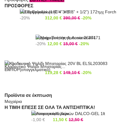
ΠΡΟΣΦΟΡΕΣ
Σετ Εργαλείων (1/4” + 3/8”...
Με έκπτωση!
-20%
312,00 €
390,00 €
-20%
Μαχαίρι Τσέπης Ausonia 26471
Με έκπτωση!
-20%
12,00 €
15,00 €
-20%
Με έκπτωση!
Κλαδευτικό Ψαλίδι Μπαταρίας...
-20%
119,28 €
149,10 €
-20%
Προϊόντα σε έκπτωση
Μαχαίρια
Η ΤΙΜΗ ΕΠΕΣΕ ΣΕ ΟΛΑ ΤΑ ΑΝΤΙΣΗΠΤΙΚΑ!
Αντισηπτικό Χεριών...
Με έκπτωση!
-1,00 €
11,50 €
12,50 €