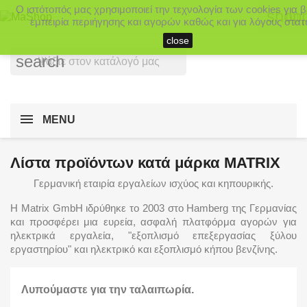
Ο ιστότοπός μας χρησιμοποιεί την τεχνολογία των cookies για 
shopp
(0)
εμπειρία περιήγησης και αγορών καθώς και για λόγους στατι
close
search
MENU
Λίστα προϊόντων κατά μάρκα MATRIX
Γερμανική εταιρία εργαλείων ισχύος και κηπουρικής.
Η Matrix GmbH ιδρύθηκε το 2003 στο Hamberg της Γερμανίας
και προσφέρει μια ευρεία, ασφαλή πλατφόρμα αγορών για
ηλεκτρικά εργαλεία, "εξοπλισμό επεξεργασίας ξύλου
εργαστηρίου" και ηλεκτρικό και εξοπλισμό κήπου βενζίνης.
Λυπούμαστε για την ταλαιπωρία.