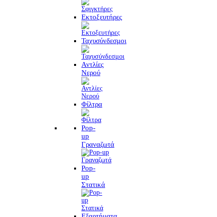
Εκτοξευτήρες
Ταχυσύνδεσμοι
Αντλίες
Νερού
Φίλτρα
Pop-
up
Γραναζωτά
Pop-
up
Στατικά
Εξαρτήματα