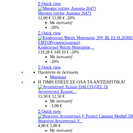

Quick view
Μαχαίρι τσέπης Ausonia 26471
12,00 €
15,00 €
-20%
Με έκπτωση!
-20%

Quick view
Κλαδευτικό Ψαλίδι Μπαταρίας...
119,28 €
149,10 €
-20%
Με έκπτωση!
-20%

Quick view
Προϊόντα σε έκπτωση
Μαχαίρια
Η ΤΙΜΗ ΕΠΕΣΕ ΣΕ ΟΛΑ ΤΑ ΑΝΤΙΣΗΠΤΙΚΑ!
Αντισηπτικό Χεριών...
11,50 €
12,50 €
Με έκπτωση!
-1,00 €

Quick view
Βιοκτόνο Αντισηπτικό V...
4,00 €
5,00 €
Με έκπτωση!