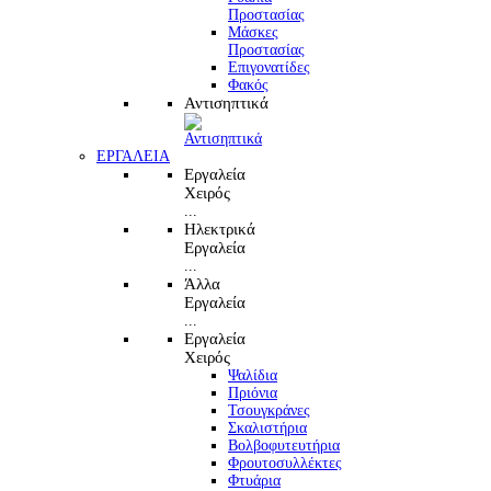
Προστασίας
Μάσκες
Προστασίας
Επιγονατίδες
Φακός
Αντισηπτικά
ΕΡΓΑΛΕΙΑ
Εργαλεία
Χειρός
...
Ηλεκτρικά
Εργαλεία
...
Άλλα
Εργαλεία
...
Εργαλεία
Χειρός
Ψαλίδια
Πριόνια
Τσουγκράνες
Σκαλιστήρια
Βολβοφυτευτήρια
Φρουτοσυλλέκτες
Φτυάρια