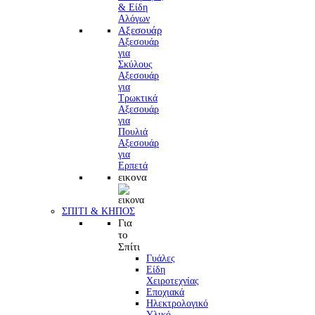
Αξεσουάρ
Αξεσουάρ
για
Σκύλους
Αξεσουάρ
για
Τρωκτικά
Αξεσουάρ
για
Πουλιά
Αξεσουάρ
για
Ερπετά
εικονα
ΣΠΙΤΙ & ΚΗΠΟΣ
Για
το
Σπίτι
Γυάλες
Είδη
Χειροτεχνίας
Εποχιακά
Ηλεκτρολογικό
Υλικό