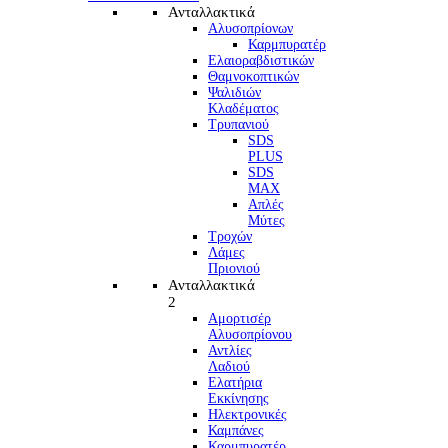
Ανταλλακτικά
Αλυσοπρίονων
Καρμπυρατέρ
Ελαιοραβδιστικών
Θαμνοκοπτικών
Ψαλιδιών
Κλαδέματος
Τρυπανιού
SDS
PLUS
SDS
MAX
Απλές
Μύτες
Τροχών
Λάμες
Πριονιού
Ανταλλακτικά
2
Αμορτισέρ
Αλυσοπρίονου
Αντλίες
Λαδιού
Ελατήρια
Εκκίνησης
Ηλεκτρονικές
Καμπάνες
Καρμπυρατέρ