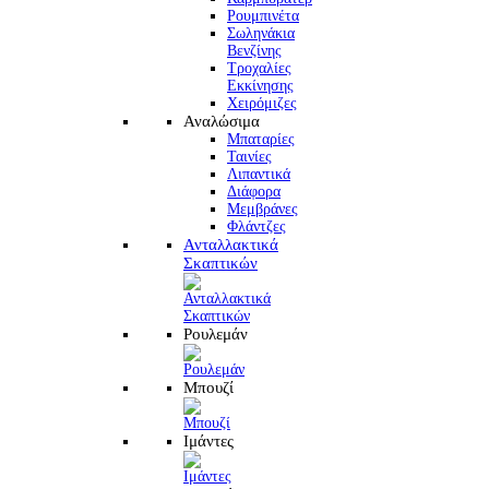
Ρουμπινέτα
Σωληνάκια
Βενζίνης
Τροχαλίες
Εκκίνησης
Χειρόμιζες
Αναλώσιμα
Μπαταρίες
Ταινίες
Λιπαντικά
Διάφορα
Μεμβράνες
Φλάντζες
Ανταλλακτικά
Σκαπτικών
Ρουλεμάν
Μπουζί
Ιμάντες