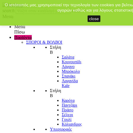
Ο ιστότοπός μας χρησιμοποιεί την τεχνολογία των cookies για βελτι
αγορών καθώς και για λόγους στατιστική
search
clear
Menu
close
Menu
Πίσω
Προϊόντα
ΣΠΟΡΟΙ & ΒΟΛΒΟΙ
Στήλη
Β
Σαλάτα
Κουνουπίδι
Λάχανο
Μπρόκολο
Σπανάκι
Λαχανίδα
Kale
Στήλη
Β
Καρότα
Παντζάρι
Πράσο
Σέλερι
Γουλί
Κόλιανδρος
Υπερτροφές