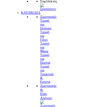
Συμπλέκτες
ΚΑΤΟΙΚΙΔΙΑ
Ζωοτροφές
Τροφή
για
Σκύλους
Τροφή
για
Γάτες
Τροφή
για
Ψάρια
Τροφή
για
Πουλιά
Τροφή
για
Τρωκτικά
&
Ερπετά
Ζωοτροφές
&
Είδη
Αλόγων