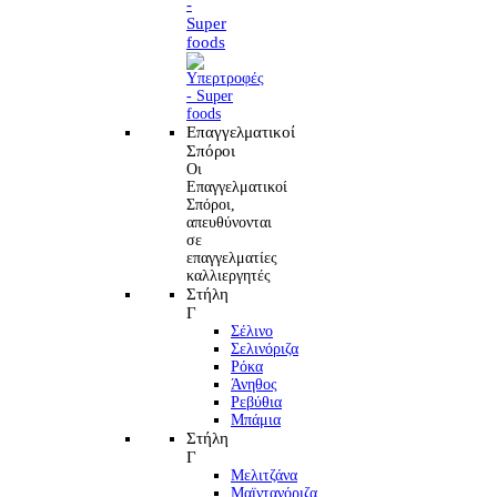
-
Super
foods
Επαγγελματικοί
Σπόροι
Οι
Επαγγελματικοί
Σπόροι,
απευθύνονται
σε
επαγγελματίες
καλλιεργητές
Στήλη
Γ
Σέλινο
Σελινόριζα
Ρόκα
Άνηθος
Ρεβύθια
Μπάμια
Στήλη
Γ
Μελιτζάνα
Μαϊντανόριζα