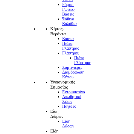
Ράφια-
Γωνίες-
Βάσεις
Ψάθινα
Καλάθια
Κήπος-
Βεράντα
Κασπώ
Πιάτα
Γλάστρας
Γλάστρες
Πιάτα
Γλάστρας
Ζαρτινιέρες
Διαμόρφωση
Κήπου
Υγειονομικής
Σημασίας
Εντομοκτόνα
Απωθητικά
Ζώων
Παγίδες
Είδη
Δώρων
Είδη
Δώρων
Είδη