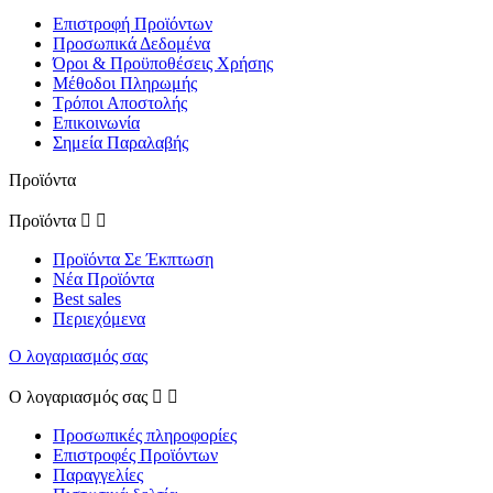
Επιστροφή Προϊόντων
Προσωπικά Δεδομένα
Όροι & Προϋποθέσεις Χρήσης
Μέθοδοι Πληρωμής
Τρόποι Αποστολής
Επικοινωνία
Σημεία Παραλαβής
Προϊόντα
Προϊόντα


Προϊόντα Σε Έκπτωση
Νέα Προϊόντα
Best sales
Περιεχόμενα
Ο λογαριασμός σας
Ο λογαριασμός σας


Προσωπικές πληροφορίες
Επιστροφές Προϊόντων
Παραγγελίες