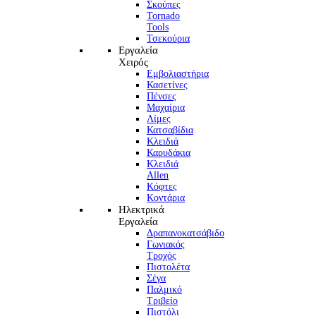
Σκούπες
Tornado
Tools
Τσεκούρια
Εργαλεία
Χειρός
Εμβολιαστήρια
Κασετίνες
Πένσες
Μαχαίρια
Λίμες
Κατσαβίδια
Κλειδιά
Καρυδάκια
Κλειδιά
Allen
Κόφτες
Κοντάρια
Ηλεκτρικά
Εργαλεία
Δραπανοκατσάβιδο
Γωνιακός
Τροχός
Πιστολέτα
Σέγα
Παλμικό
Τριβείο
Πιστόλι