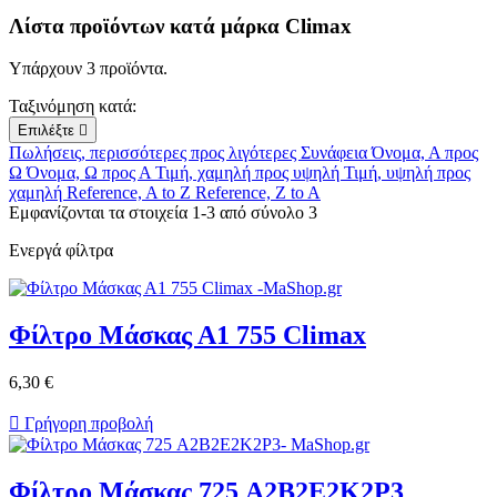
Λίστα προϊόντων κατά μάρκα Climax
Υπάρχουν 3 προϊόντα.
Ταξινόμηση κατά:
Επιλέξτε

Πωλήσεις, περισσότερες προς λιγότερες
Συνάφεια
Όνομα, Α προς
Ω
Όνομα, Ω προς Α
Τιμή, χαμηλή προς υψηλή
Τιμή, υψηλή προς
χαμηλή
Reference, A to Z
Reference, Z to A
Εμφανίζονται τα στοιχεία 1-3 από σύνολο 3
Ενεργά φίλτρα
Φίλτρο Μάσκας Α1 755 Climax
6,30 €

Γρήγορη προβολή
Φίλτρο Μάσκας 725 A2B2E2K2P3