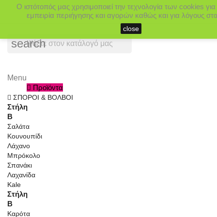
Ο ιστότοπός μας χρησιμοποιεί την τεχνολογία των cookies γι
εμπειρία περιήγησης και αγορών καθώς και για λόγους στατ
close
search
Menu
Menu
Προϊόντα
Πίσω
ΣΠΟΡΟΙ & ΒΟΛΒΟΙ
Στήλη
Β
Σαλάτα
Κουνουπίδι
Λάχανο
Μπρόκολο
Σπανάκι
Λαχανίδα
Kale
Στήλη
Β
Καρότα