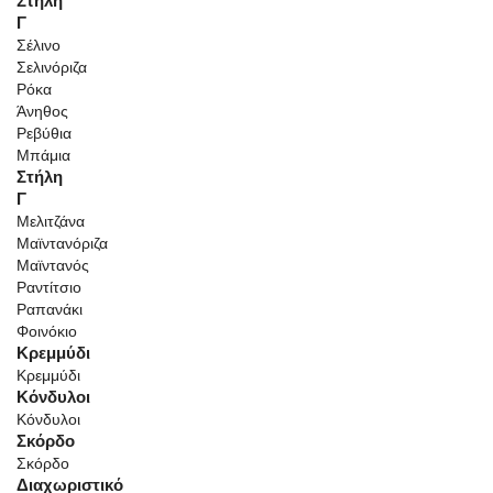
Στήλη
Γ
Σέλινο
Σελινόριζα
Ρόκα
Άνηθος
Ρεβύθια
Μπάμια
Στήλη
Γ
Μελιτζάνα
Μαϊντανόριζα
Μαϊντανός
Ραντίτσιο
Ραπανάκι
Φοινόκιο
Κρεμμύδι
Κρεμμύδι
Κόνδυλοι
Κόνδυλοι
Σκόρδο
Σκόρδο
Διαχωριστικό