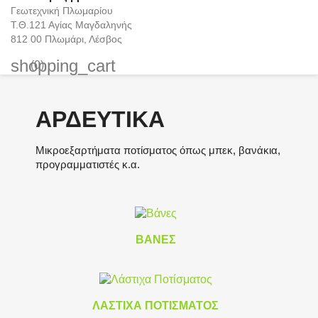
Γεωτεχνική Πλωμαρίου
Τ.Θ.121 Αγίας Μαγδαληνής
812 00 Πλωμάρι, Λέσβος
shopping_cart
(0)
ΑΡΔΕΥΤΙΚΆ
Μικροεξαρτήματα ποτίσματος όπως μπεκ, βανάκια,
προγραμματιστές κ.α.
ΒΆΝΕΣ
ΛΆΣΤΙΧΑ ΠΟΤΊΣΜΑΤΟΣ