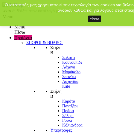
Ο ιστότοπός μας χρησιμοποιεί την τεχνολογία των cookies για βελτι
αγορών καθώς και για λόγους στατιστική
search
clear
Menu
close
Menu
Πίσω
Προϊόντα
ΣΠΟΡΟΙ & ΒΟΛΒΟΙ
Στήλη
Β
Σαλάτα
Κουνουπίδι
Λάχανο
Μπρόκολο
Σπανάκι
Λαχανίδα
Kale
Στήλη
Β
Καρότα
Παντζάρι
Πράσο
Σέλερι
Γουλί
Κόλιανδρος
Υπερτροφές