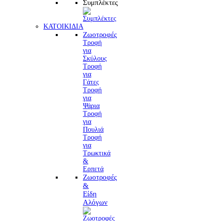
Συμπλέκτες
ΚΑΤΟΙΚΙΔΙΑ
Ζωοτροφές
Τροφή
για
Σκύλους
Τροφή
για
Γάτες
Τροφή
για
Ψάρια
Τροφή
για
Πουλιά
Τροφή
για
Τρωκτικά
&
Ερπετά
Ζωοτροφές
&
Είδη
Αλόγων