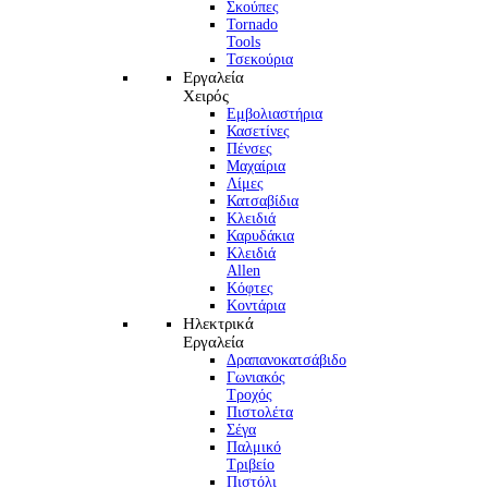
Σκούπες
Tornado
Tools
Τσεκούρια
Εργαλεία
Χειρός
Εμβολιαστήρια
Κασετίνες
Πένσες
Μαχαίρια
Λίμες
Κατσαβίδια
Κλειδιά
Καρυδάκια
Κλειδιά
Allen
Κόφτες
Κοντάρια
Ηλεκτρικά
Εργαλεία
Δραπανοκατσάβιδο
Γωνιακός
Τροχός
Πιστολέτα
Σέγα
Παλμικό
Τριβείο
Πιστόλι