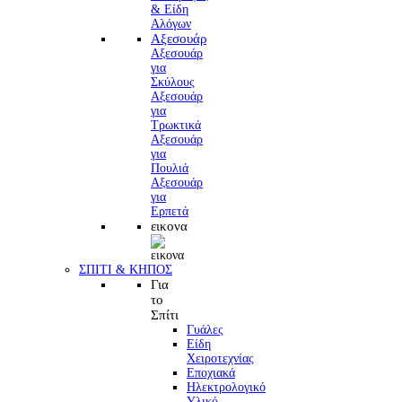
Αξεσουάρ
Αξεσουάρ
για
Σκύλους
Αξεσουάρ
για
Τρωκτικά
Αξεσουάρ
για
Πουλιά
Αξεσουάρ
για
Ερπετά
εικονα
ΣΠΙΤΙ & ΚΗΠΟΣ
Για
το
Σπίτι
Γυάλες
Είδη
Χειροτεχνίας
Εποχιακά
Ηλεκτρολογικό
Υλικό