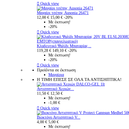

Quick view
Μαχαίρι τσέπης Ausonia 26471
12,00 €
15,00 €
-20%
Με έκπτωση!
-20%

Quick view
Κλαδευτικό Ψαλίδι Μπαταρίας...
119,28 €
149,10 €
-20%
Με έκπτωση!
-20%

Quick view
Προϊόντα σε έκπτωση
Μαχαίρια
Η ΤΙΜΗ ΕΠΕΣΕ ΣΕ ΟΛΑ ΤΑ ΑΝΤΙΣΗΠΤΙΚΑ!
Αντισηπτικό Χεριών...
11,50 €
12,50 €
Με έκπτωση!
-1,00 €

Quick view
Βιοκτόνο Αντισηπτικό V...
4,00 €
5,00 €
Με έκπτωση!