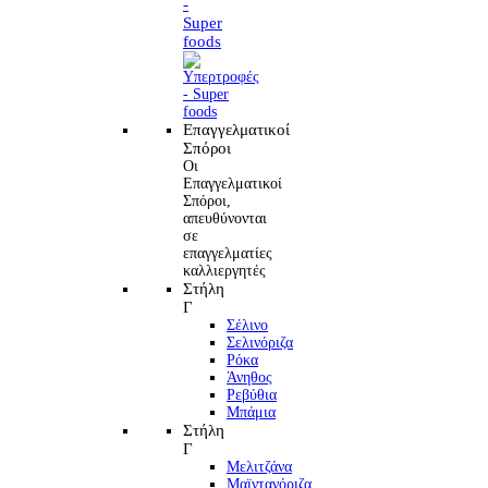
-
Super
foods
Επαγγελματικοί
Σπόροι
Οι
Επαγγελματικοί
Σπόροι,
απευθύνονται
σε
επαγγελματίες
καλλιεργητές
Στήλη
Γ
Σέλινο
Σελινόριζα
Ρόκα
Άνηθος
Ρεβύθια
Μπάμια
Στήλη
Γ
Μελιτζάνα
Μαϊντανόριζα