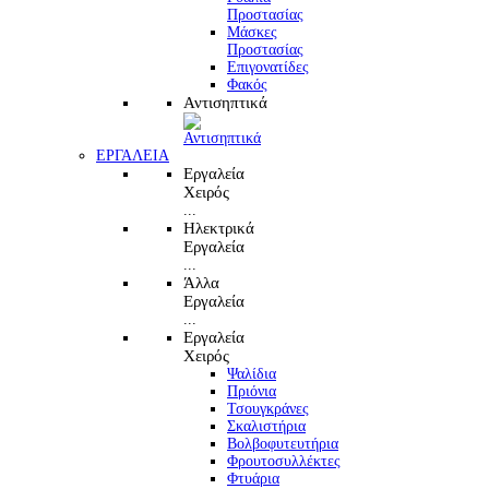
Προστασίας
Μάσκες
Προστασίας
Επιγονατίδες
Φακός
Αντισηπτικά
ΕΡΓΑΛΕΙΑ
Εργαλεία
Χειρός
...
Ηλεκτρικά
Εργαλεία
...
Άλλα
Εργαλεία
...
Εργαλεία
Χειρός
Ψαλίδια
Πριόνια
Τσουγκράνες
Σκαλιστήρια
Βολβοφυτευτήρια
Φρουτοσυλλέκτες
Φτυάρια