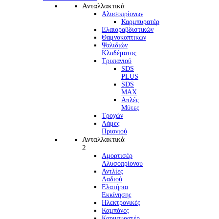
Ανταλλακτικά
Αλυσοπρίονων
Καρμπυρατέρ
Ελαιοραβδιστικών
Θαμνοκοπτικών
Ψαλιδιών
Κλαδέματος
Τρυπανιού
SDS
PLUS
SDS
MAX
Απλές
Μύτες
Τροχών
Λάμες
Πριονιού
Ανταλλακτικά
2
Αμορτισέρ
Αλυσοπρίονου
Αντλίες
Λαδιού
Ελατήρια
Εκκίνησης
Ηλεκτρονικές
Καμπάνες
Καρμπυρατέρ