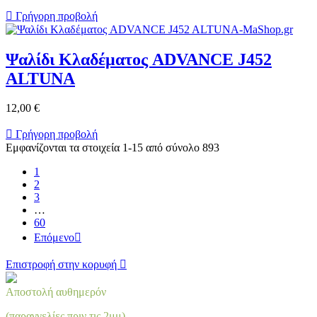

Γρήγορη προβολή
Ψαλίδι Κλαδέματος ADVANCE J452
ALTUNA
12,00 €

Γρήγορη προβολή
Εμφανίζονται τα στοιχεία 1-15 από σύνολο 893
1
2
3
…
60
Επόμενο

Επιστροφή στην κορυφή

Αποστολή αυθημερόν
(παραγγελίες πριν τις 2μμ)