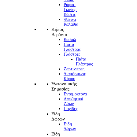
Ράφια-
Γωνίες-
Βάσεις
Ψάθινα
Καλάθια
Κήπος-
Βεράντα
Κασπώ
Πιάτα
Γλάστρας
Γλάστρες
Πιάτα
Γλάστρας
Ζαρτινιέρες
Διαμόρφωση
Κήπου
Υγειονομικής
Σημασίας
Εντομοκτόνα
Απωθητικά
Ζώων
Παγίδες
Είδη
Δώρων
Είδη
Δώρων
Είδη