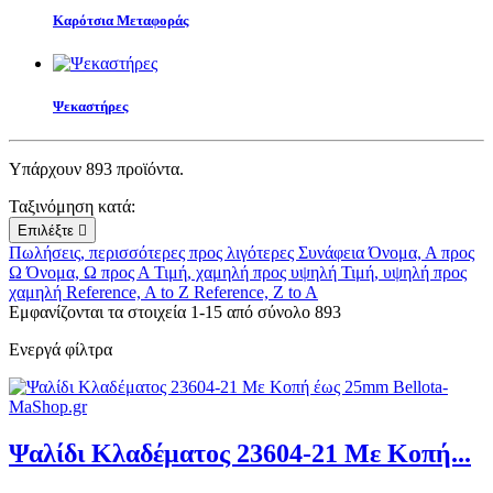
Καρότσια Μεταφοράς
Ψεκαστήρες
Υπάρχουν 893 προϊόντα.
Ταξινόμηση κατά:
Επιλέξτε

Πωλήσεις, περισσότερες προς λιγότερες
Συνάφεια
Όνομα, Α προς
Ω
Όνομα, Ω προς Α
Τιμή, χαμηλή προς υψηλή
Τιμή, υψηλή προς
χαμηλή
Reference, A to Z
Reference, Z to A
Εμφανίζονται τα στοιχεία 1-15 από σύνολο 893
Ενεργά φίλτρα
Ψαλίδι Κλαδέματος 23604-21 Με Κοπή...