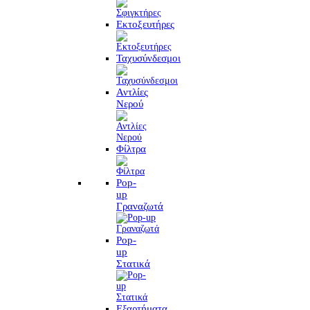
Εκτοξευτήρες
Ταχυσύνδεσμοι
Αντλίες
Νερού
Φίλτρα
Pop-
up
Γραναζωτά
Pop-
up
Στατικά
Εξαρτήματα