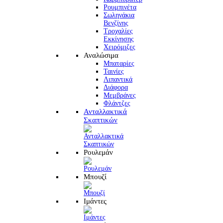
Ρουμπινέτα
Σωληνάκια
Βενζίνης
Τροχαλίες
Εκκίνησης
Χειρόμιζες
Αναλώσιμα
Μπαταρίες
Ταινίες
Λιπαντικά
Διάφορα
Μεμβράνες
Φλάντζες
Ανταλλακτικά
Σκαπτικών
Ρουλεμάν
Μπουζί
Ιμάντες