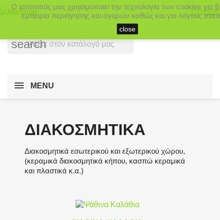
Ο ιστότοπός μας χρησιμοποιεί την τεχνολογία των cookies για 
shopp
(0)
εμπειρία περιήγησης και αγορών καθώς και για λόγους στατι
close
search
MENU
ΔΙΑΚΟΣΜΗΤΙΚΆ
Διακοσμητικά εσωτερικού και εξωτερικού χώρου,
(κεραμικά διακοσμητικά κήπου, κασπώ κεραμικά
και πλαστικά κ.α.)