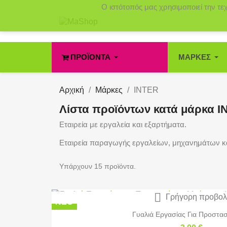
Ο ιστότοπός μας χρησιμοποιεί την τε
ΠΡΟΪΌΝΤΑ
ΜΆΡΚΕΣ
Αρχική
Μάρκες
INTER
Λίστα προϊόντων κατά μάρκα I
Εταιρεία με εργαλεία και εξαρτήματα.
Εταιρεία παραγωγής εργαλείων, μηχανημάτων κ
Υπάρχουν 15 προϊόντα.

Γρήγορη προβο
ΝΈΟ
Γυαλιά Εργασίας Για Προστασ