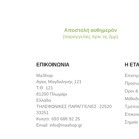
Αποστολή αυθημερόν
(παραγγελίες πριν τις 2μμ)
ΕΠΙΚΟΙΝΩΝΙΑ
Η ΕΤΑ
MaShop
Επιστρ
Αγίας Μαγδαληνής 121
Προσωπ
Τ.Θ. 121
Όροι &
81200 Πλωμάρι
Μέθοδ
Ελλάδα
ΤΗΛΕΦΩΝΙΚΕΣ ΠΑΡΑΓΓΕΛΙΕΣ:
22520
Τρόποι
33251
Επικοι
Κινητό:
693 688 92 25
Σημεία
Email:
info@mashop.gr