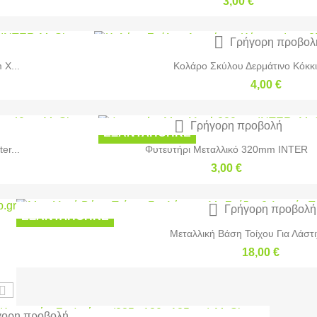
3,00 €

Γρήγορη προβολ
 X...
Κολάρο Σκύλου Δερμάτινο Κόκκινο
4,00 €

Γρήγορη προβολή
ΕΞΑΝΤΛΉΘΗΚΕ
er...
Φυτευτήρι Μεταλλικό 320mm INTER
3,00 €

Γρήγορη προβολή
ΕΞΑΝΤΛΉΘΗΚΕ
Μεταλλική Βάση Τοίχου Για Λάστι
18,00 €
ορη προβολή