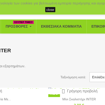
χνολογία των cookies για βελτιωμένη εμπειρία περιήγησης και αγορ
close
ΣΟΥΠΕΡ ΤΙΜΕΣ!
ΠΡΟΣΦΟΡΈΣ
ΕΚΘΕΣΙΑΚΆ ΚΟΜΜΆΤΙΑ
ΕΠΙΚΟΙ
NTER
αι εξαρτημάτων.
Ταξινόμηση κατά:
Επιλέξτε

λή
Γρήγορη προβολή
ΝΈΟ
ία Με...
Μίνι Σκαλιστήρι INTER