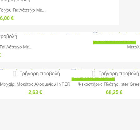
οίχου Για Λάστιχο Με...
6,00 €
προβολή
ΕΞΑΝΤΛΉΘΗΚΕ
ια Λάστιχο Με...
Μεταλλ
€


Γρήγορη προβολή
Γρήγορη προβολή
ΕΞΑΝΤΛΉΘΗΚΕ
Μαχαίρι Μοκέτας Αλουμινίου INTER
Ψεκαστήρας Πλάτης Inter Gree
2,63 €
68,25 €