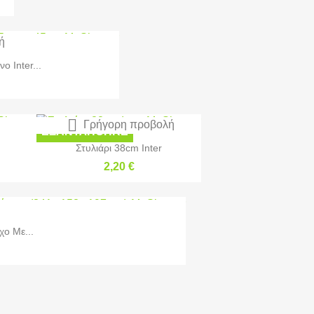
ή
 Inter...

Γρήγορη προβολή
ΕΞΑΝΤΛΉΘΗΚΕ
Στυλιάρι 38cm Inter
2,20 €
χο Με...