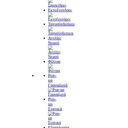
Εκτοξευτήρες
Ταχυσύνδεσμοι
Αντλίες
Νερού
Φίλτρα
Pop-
up
Γραναζωτά
Pop-
up
Στατικά
Εξαρτήματα