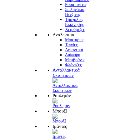
Ρουμπινέτα
Σωληνάκια
Βενζίνης
Τροχαλίες
Εκκίνησης
Χειρόμιζες
Αναλώσιμα
Μπαταρίες
Ταινίες
Λιπαντικά
Διάφορα
Μεμβράνες
Φλάντζες
Ανταλλακτικά
Σκαπτικών
Ρουλεμάν
Μπουζί
Ιμάντες