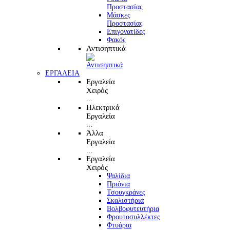
Προστασίας
Μάσκες
Προστασίας
Επιγονατίδες
Φακός
Αντισηπτικά
ΕΡΓΑΛΕΙΑ
Εργαλεία
Χειρός
...
Ηλεκτρικά
Εργαλεία
...
Άλλα
Εργαλεία
...
Εργαλεία
Χειρός
Ψαλίδια
Πριόνια
Τσουγκράνες
Σκαλιστήρια
Βολβοφυτευτήρια
Φρουτοσυλλέκτες
Φτυάρια