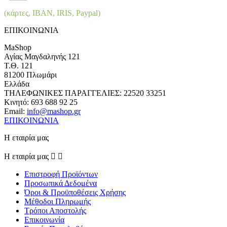
(κάρτες, IBAN, IRIS, Paypal)
ΕΠΙΚΟΙΝΩΝΙΑ
MaShop
Αγίας Μαγδαληνής 121
Τ.Θ. 121
81200 Πλωμάρι
Ελλάδα
ΤΗΛΕΦΩΝΙΚΕΣ ΠΑΡΑΓΓΕΛΙΕΣ:
22520 33251
Κινητό:
693 688 92 25
Email:
info@mashop.gr
ΕΠΙΚΟΙΝΩΝΙΑ
Η εταιρία μας
Η εταιρία μας


Επιστροφή Προϊόντων
Προσωπικά Δεδομένα
Όροι & Προϋποθέσεις Χρήσης
Μέθοδοι Πληρωμής
Τρόποι Αποστολής
Επικοινωνία