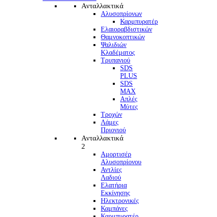
Ανταλλακτικά
Αλυσοπρίονων
Καρμπυρατέρ
Ελαιοραβδιστικών
Θαμνοκοπτικών
Ψαλιδιών
Κλαδέματος
Τρυπανιού
SDS
PLUS
SDS
MAX
Απλές
Μύτες
Τροχών
Λάμες
Πριονιού
Ανταλλακτικά
2
Αμορτισέρ
Αλυσοπρίονου
Αντλίες
Λαδιού
Ελατήρια
Εκκίνησης
Ηλεκτρονικές
Καμπάνες
Καρμπυρατέρ