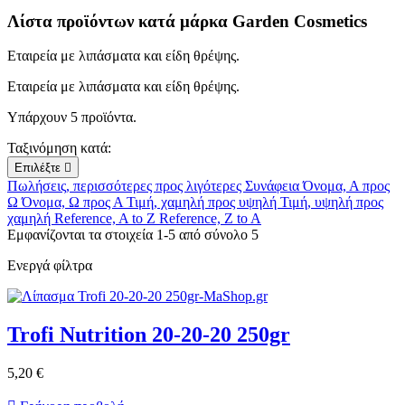
Λίστα προϊόντων κατά μάρκα Garden Cosmetics
Εταιρεία με λιπάσματα και είδη θρέψης.
Εταιρεία με λιπάσματα και είδη θρέψης.
Υπάρχουν 5 προϊόντα.
Ταξινόμηση κατά:
Επιλέξτε

Πωλήσεις, περισσότερες προς λιγότερες
Συνάφεια
Όνομα, Α προς
Ω
Όνομα, Ω προς Α
Τιμή, χαμηλή προς υψηλή
Τιμή, υψηλή προς
χαμηλή
Reference, A to Z
Reference, Z to A
Εμφανίζονται τα στοιχεία 1-5 από σύνολο 5
Ενεργά φίλτρα
Trofi Nutrition 20-20-20 250gr
5,20 €