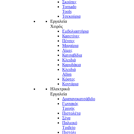
Σκούπες
Tornado
Tools
Τσεκούρια
Εργαλεία
Χειρός
Εμβολιαστήρια
Κασετίνες
Πένσες
Μαχαίρια
Λίμες
Κατσαβίδια
Κλειδιά
Καρυδάκια
Κλειδιά
Allen
Κόφτες
Κοντάρια
Ηλεκτρικά
Εργαλεία
Δραπανοκατσάβιδο
Γωνιακός
Τροχός
Πιστολέτα
Σέγα
Παλμικό
Τριβείο
Πιστόλι