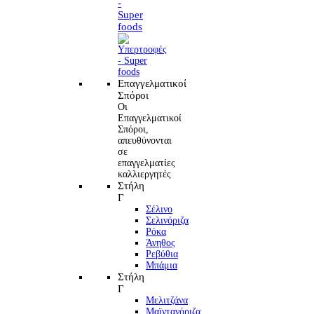
-
Super
foods
Επαγγελματικοί
Σπόροι
Οι
Επαγγελματικοί
Σπόροι,
απευθύνονται
σε
επαγγελματίες
καλλιεργητές
Στήλη
Γ
Σέλινο
Σελινόριζα
Ρόκα
Άνηθος
Ρεβύθια
Μπάμια
Στήλη
Γ
Μελιτζάνα
Μαϊντανόριζα