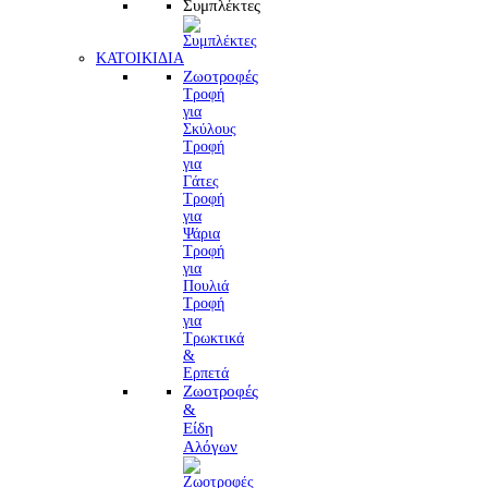
Συμπλέκτες
ΚΑΤΟΙΚΙΔΙΑ
Ζωοτροφές
Τροφή
για
Σκύλους
Τροφή
για
Γάτες
Τροφή
για
Ψάρια
Τροφή
για
Πουλιά
Τροφή
για
Τρωκτικά
&
Ερπετά
Ζωοτροφές
&
Είδη
Αλόγων