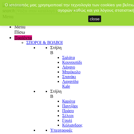
Ο ιστότοπός μας χρησιμοποιεί την τεχνολογία των cookies για βελτι
αγορών καθώς και για λόγους στατιστική
search
clear
Menu
close
Menu
Πίσω
Προϊόντα
ΣΠΟΡΟΙ & ΒΟΛΒΟΙ
Στήλη
Β
Σαλάτα
Κουνουπίδι
Λάχανο
Μπρόκολο
Σπανάκι
Λαχανίδα
Kale
Στήλη
Β
Καρότα
Παντζάρι
Πράσο
Σέλερι
Γουλί
Κόλιανδρος
Υπερτροφές