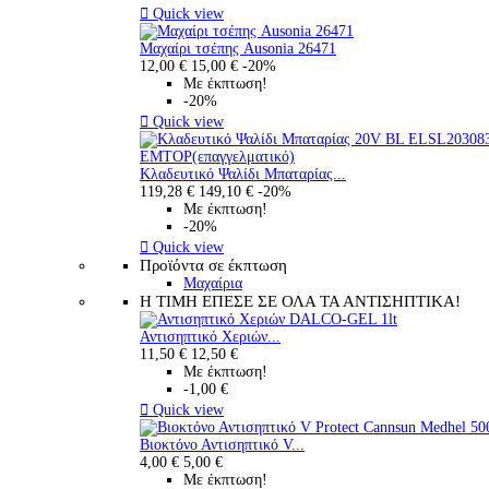

Quick view
Μαχαίρι τσέπης Ausonia 26471
12,00 €
15,00 €
-20%
Με έκπτωση!
-20%

Quick view
Κλαδευτικό Ψαλίδι Μπαταρίας...
119,28 €
149,10 €
-20%
Με έκπτωση!
-20%

Quick view
Προϊόντα σε έκπτωση
Μαχαίρια
Η ΤΙΜΗ ΕΠΕΣΕ ΣΕ ΟΛΑ ΤΑ ΑΝΤΙΣΗΠΤΙΚΑ!
Αντισηπτικό Χεριών...
11,50 €
12,50 €
Με έκπτωση!
-1,00 €

Quick view
Βιοκτόνο Αντισηπτικό V...
4,00 €
5,00 €
Με έκπτωση!