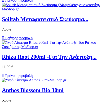

Γρήγορη προβολή
Soiltab Μεταφυτευτικό Σκεύασμα...
7,50 €

Γρήγορη προβολή
Rhiza Root 200ml -Για Την Ανάπτυξη...
11,00 €

Γρήγορη προβολή
Anthos Blossom Bio 30ml
5,50 €