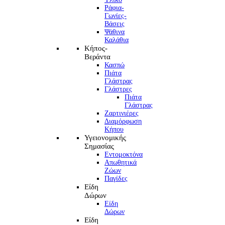
Ράφια-
Γωνίες-
Βάσεις
Ψάθινα
Καλάθια
Κήπος-
Βεράντα
Κασπώ
Πιάτα
Γλάστρας
Γλάστρες
Πιάτα
Γλάστρας
Ζαρτινιέρες
Διαμόρφωση
Κήπου
Υγειονομικής
Σημασίας
Εντομοκτόνα
Απωθητικά
Ζώων
Παγίδες
Είδη
Δώρων
Είδη
Δώρων
Είδη