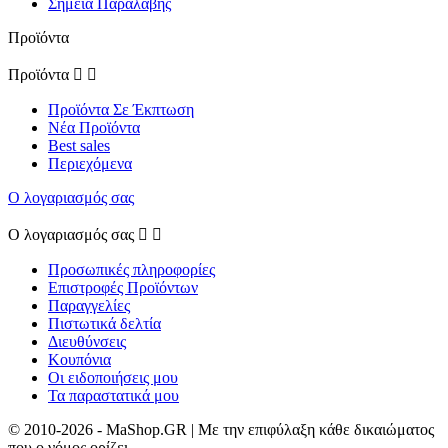
Σημεία Παραλαβής
Προϊόντα
Προϊόντα


Προϊόντα Σε Έκπτωση
Νέα Προϊόντα
Best sales
Περιεχόμενα
Ο λογαριασμός σας
Ο λογαριασμός σας


Προσωπικές πληροφορίες
Επιστροφές Προϊόντων
Παραγγελίες
Πιστωτικά δελτία
Διευθύνσεις
Κουπόνια
Οι ειδοποιήσεις μου
Τα παραστατικά μου
© 2010-2026 - MaShop.GR | Με την επιφύλαξη κάθε δικαιώματος
που ο νόμος ορίζει.