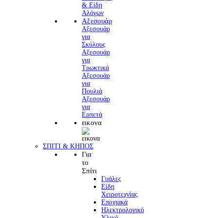
Αξεσουάρ
Αξεσουάρ
για
Σκύλους
Αξεσουάρ
για
Τρωκτικά
Αξεσουάρ
για
Πουλιά
Αξεσουάρ
για
Ερπετά
εικονα
ΣΠΙΤΙ & ΚΗΠΟΣ
Για
το
Σπίτι
Γυάλες
Είδη
Χειροτεχνίας
Εποχιακά
Ηλεκτρολογικό
Υλικό