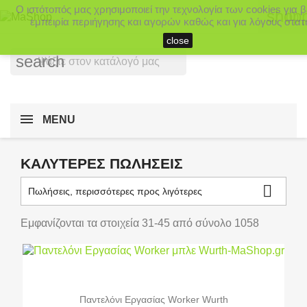
Ο ιστότοπός μας χρησιμοποιεί την τεχνολογία των cookies για 
shopp
(0)
εμπειρία περιήγησης και αγορών καθώς και για λόγους στατι
close
search
MENU
ΚΑΛΎΤΕΡΕΣ ΠΩΛΉΣΕΙΣ

Πωλήσεις, περισσότερες προς λιγότερες
Εμφανίζονται τα στοιχεία 31-45 από σύνολο 1058
Παντελόνι Εργασίας Worker Wurth