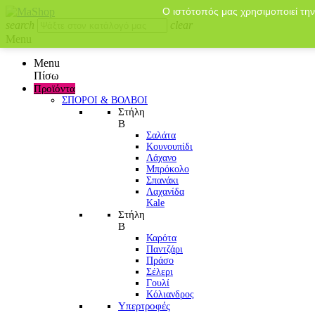
Ο ιστότοπός μας χρησιμοποιεί την
search
clear
Menu
Menu
Πίσω
Προϊόντα
ΣΠΟΡΟΙ & ΒΟΛΒΟΙ
Στήλη
Β
Σαλάτα
Κουνουπίδι
Λάχανο
Μπρόκολο
Σπανάκι
Λαχανίδα
Kale
Στήλη
Β
Καρότα
Παντζάρι
Πράσο
Σέλερι
Γουλί
Κόλιανδρος
Υπερτροφές