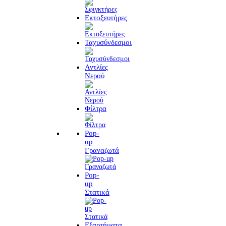
Εκτοξευτήρες
Ταχυσύνδεσμοι
Αντλίες
Νερού
Φίλτρα
Pop-
up
Γραναζωτά
Pop-
up
Στατικά
Εξαρτήματα