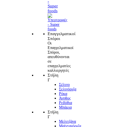
-
Super
foods
Επαγγελματικοί
Σπόροι
Οι
Επαγγελματικοί
Σπόροι,
απευθύνονται
σε
επαγγελματίες
καλλιεργητές
Στήλη
Γ
Σέλινο
Σελινόριζα
Ρόκα
Άνηθος
Ρεβύθια
Μπάμια
Στήλη
Γ
Μελιτζάνα
Μαϊντανόριζα