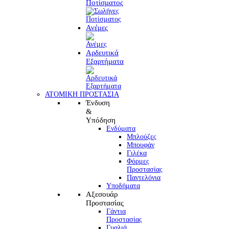
Ποτίσματος
Ανέμες
Αρδευτικά
Εξαρτήματα
ΑΤΟΜΙΚΗ ΠΡΟΣΤΑΣΙΑ
Ένδυση
&
Υπόδηση
Ενδύματα
Μπλούζες
Μπουφάν
Γιλέκα
Φόρμες
Προστασίας
Παντελόνια
Υποδήματα
Αξεσουάρ
Προστασίας
Γάντια
Προστασίας
Γυαλιά