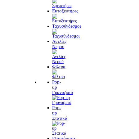
Εκτοξευτήρες
Ταχυσύνδεσμοι
Αντλίες
Νερού
Φίλτρα
Pop-
up
Γραναζωτά
Pop-
up
Στατικά
Εξαρτήματα