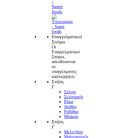
-
Super
foods
Επαγγελματικοί
Σπόροι
Οι
Επαγγελματικοί
Σπόροι,
απευθύνονται
σε
επαγγελματίες
καλλιεργητές
Στήλη
Γ
Σέλινο
Σελινόριζα
Ρόκα
Άνηθος
Ρεβύθια
Μπάμια
Στήλη
Γ
Μελιτζάνα
Μαϊντανόριζα