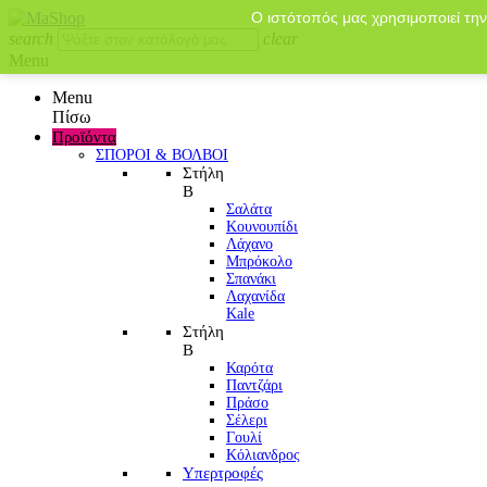
Ο ιστότοπός μας χρησιμοποιεί την
search
clear
Menu
Menu
Πίσω
Προϊόντα
ΣΠΟΡΟΙ & ΒΟΛΒΟΙ
Στήλη
Β
Σαλάτα
Κουνουπίδι
Λάχανο
Μπρόκολο
Σπανάκι
Λαχανίδα
Kale
Στήλη
Β
Καρότα
Παντζάρι
Πράσο
Σέλερι
Γουλί
Κόλιανδρος
Υπερτροφές