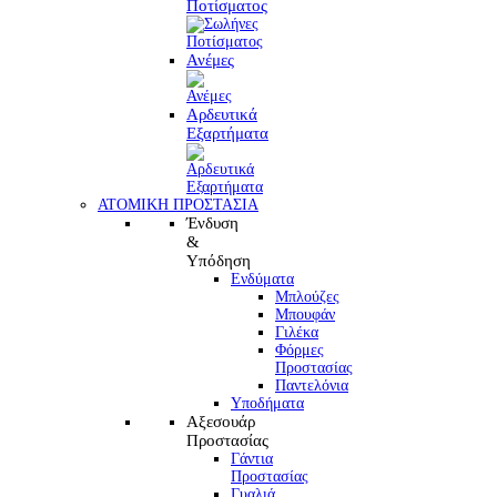
Ποτίσματος
Ανέμες
Αρδευτικά
Εξαρτήματα
ΑΤΟΜΙΚΗ ΠΡΟΣΤΑΣΙΑ
Ένδυση
&
Υπόδηση
Ενδύματα
Μπλούζες
Μπουφάν
Γιλέκα
Φόρμες
Προστασίας
Παντελόνια
Υποδήματα
Αξεσουάρ
Προστασίας
Γάντια
Προστασίας
Γυαλιά