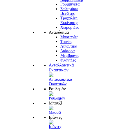
Ρουμπινέτα
Σωληνάκια
Βενζίνης
Τροχαλίες
Εκκίνησης
Χειρόμιζες
Αναλώσιμα
Μπαταρίες
Ταινίες
Λιπαντικά
Διάφορα
Μεμβράνες
Φλάντζες
Ανταλλακτικά
Σκαπτικών
Ρουλεμάν
Μπουζί
Ιμάντες