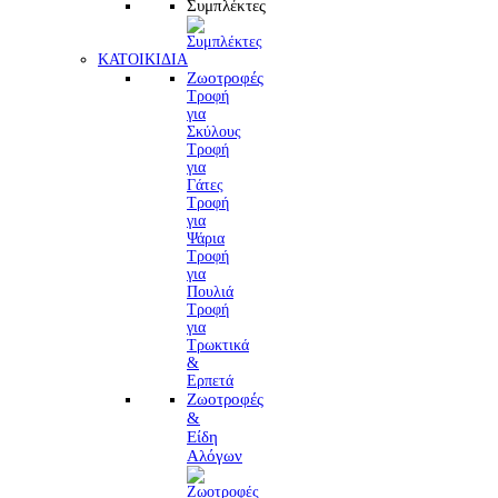
Συμπλέκτες
ΚΑΤΟΙΚΙΔΙΑ
Ζωοτροφές
Τροφή
για
Σκύλους
Τροφή
για
Γάτες
Τροφή
για
Ψάρια
Τροφή
για
Πουλιά
Τροφή
για
Τρωκτικά
&
Ερπετά
Ζωοτροφές
&
Είδη
Αλόγων