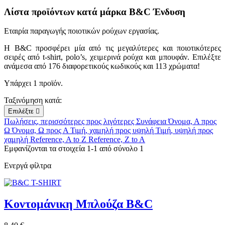
Λίστα προϊόντων κατά μάρκα B&C Ένδυση
Εταιρία παραγωγής ποιοτικών ρούχων εργασίας.
Η B&C προσφέρει μία από τις μεγαλύτερες και ποιοτικότερες
σειρές από t-shirt, polo’s, χειμερινά ρούχα
και μπουφάν. Επιλέξτε
ανάμεσα από 176 διαφορετικούς κωδικούς και 113 χρώματα!
Υπάρχει 1 προϊόν.
Ταξινόμηση κατά:
Επιλέξτε

Πωλήσεις, περισσότερες προς λιγότερες
Συνάφεια
Όνομα, Α προς
Ω
Όνομα, Ω προς Α
Τιμή, χαμηλή προς υψηλή
Τιμή, υψηλή προς
χαμηλή
Reference, A to Z
Reference, Z to A
Εμφανίζονται τα στοιχεία 1-1 από σύνολο 1
Ενεργά φίλτρα
Κοντομάνικη Μπλούζα B&C