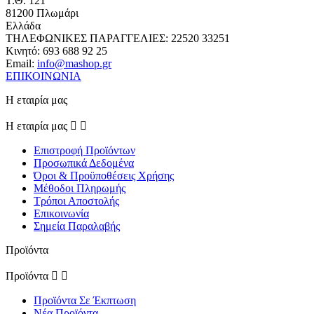
Τ.Θ. 121
81200 Πλωμάρι
Ελλάδα
ΤΗΛΕΦΩΝΙΚΕΣ ΠΑΡΑΓΓΕΛΙΕΣ:
22520 33251
Κινητό:
693 688 92 25
Email:
info@mashop.gr
ΕΠΙΚΟΙΝΩΝΙΑ
Η εταιρία μας
Η εταιρία μας


Επιστροφή Προϊόντων
Προσωπικά Δεδομένα
Όροι & Προϋποθέσεις Χρήσης
Μέθοδοι Πληρωμής
Τρόποι Αποστολής
Επικοινωνία
Σημεία Παραλαβής
Προϊόντα
Προϊόντα


Προϊόντα Σε Έκπτωση
Νέα Προϊόντα