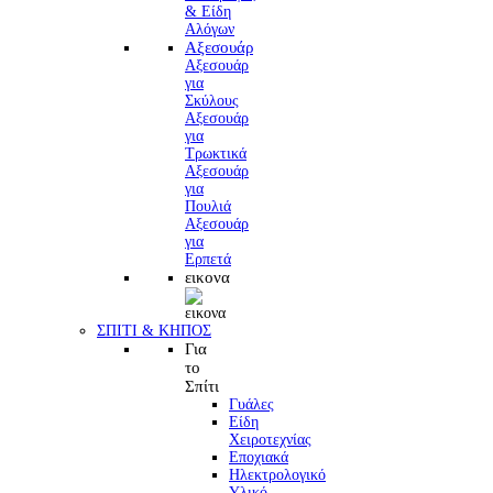
Αξεσουάρ
Αξεσουάρ
για
Σκύλους
Αξεσουάρ
για
Τρωκτικά
Αξεσουάρ
για
Πουλιά
Αξεσουάρ
για
Ερπετά
εικονα
ΣΠΙΤΙ & ΚΗΠΟΣ
Για
το
Σπίτι
Γυάλες
Είδη
Χειροτεχνίας
Εποχιακά
Ηλεκτρολογικό
Υλικό