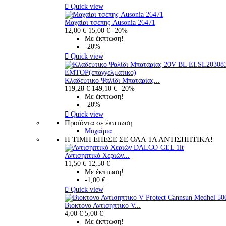

Quick view
Μαχαίρι τσέπης Ausonia 26471
12,00 €
15,00 €
-20%
Με έκπτωση!
-20%

Quick view
Κλαδευτικό Ψαλίδι Μπαταρίας...
119,28 €
149,10 €
-20%
Με έκπτωση!
-20%

Quick view
Προϊόντα σε έκπτωση
Μαχαίρια
Η ΤΙΜΗ ΕΠΕΣΕ ΣΕ ΟΛΑ ΤΑ ΑΝΤΙΣΗΠΤΙΚΑ!
Αντισηπτικό Χεριών...
11,50 €
12,50 €
Με έκπτωση!
-1,00 €

Quick view
Βιοκτόνο Αντισηπτικό V...
4,00 €
5,00 €
Με έκπτωση!