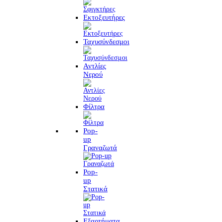
Εκτοξευτήρες
Ταχυσύνδεσμοι
Αντλίες
Νερού
Φίλτρα
Pop-
up
Γραναζωτά
Pop-
up
Στατικά
Εξαρτήματα