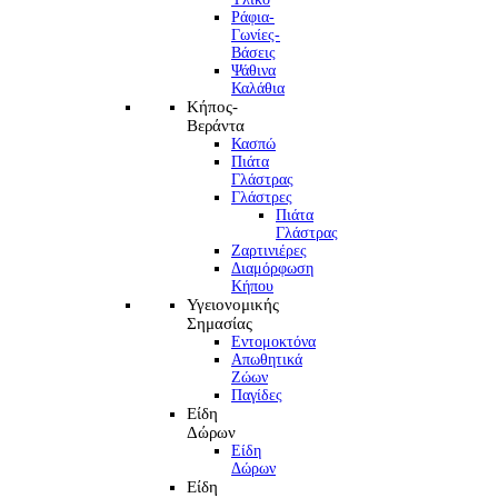
Ράφια-
Γωνίες-
Βάσεις
Ψάθινα
Καλάθια
Κήπος-
Βεράντα
Κασπώ
Πιάτα
Γλάστρας
Γλάστρες
Πιάτα
Γλάστρας
Ζαρτινιέρες
Διαμόρφωση
Κήπου
Υγειονομικής
Σημασίας
Εντομοκτόνα
Απωθητικά
Ζώων
Παγίδες
Είδη
Δώρων
Είδη
Δώρων
Είδη