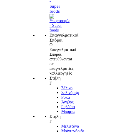
-
Super
foods
Επαγγελματικοί
Σπόροι
Οι
Επαγγελματικοί
Σπόροι,
απευθύνονται
σε
επαγγελματίες
καλλιεργητές
Στήλη
Γ
Σέλινο
Σελινόριζα
Ρόκα
Άνηθος
Ρεβύθια
Μπάμια
Στήλη
Γ
Μελιτζάνα
Μαϊντανόριζα