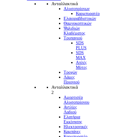
Ανταλλακτικά
Αλυσοπρίονων
Καρμπυρατέρ
Ελαιοραβδιστικών
Θαμνοκοπτικών
Ψαλιδιών
Κλαδέματος
Τρυπανιού
SDS
PLUS
SDS
MAX
Απλές
Μύτες
Τροχών
Λάμες
Πριονιού
Ανταλλακτικά
2
Αμορτισέρ
Αλυσοπρίονου
Αντλίες
Λαδιού
Ελατήρια
Εκκίνησης
Ηλεκτρονικές
Καμπάνες
Καρμπυρατέρ