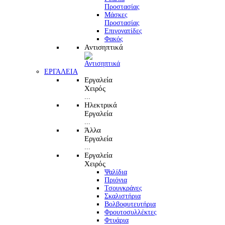
Προστασίας
Μάσκες
Προστασίας
Επιγονατίδες
Φακός
Αντισηπτικά
ΕΡΓΑΛΕΙΑ
Εργαλεία
Χειρός
...
Ηλεκτρικά
Εργαλεία
...
Άλλα
Εργαλεία
...
Εργαλεία
Χειρός
Ψαλίδια
Πριόνια
Τσουγκράνες
Σκαλιστήρια
Βολβοφυτευτήρια
Φρουτοσυλλέκτες
Φτυάρια