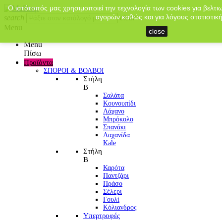
Ο ιστότοπός μας χρησιμοποιεί την τεχνολογία των cookies για βελτι
αγορών καθώς και για λόγους στατιστική
search
clear
Menu
close
Menu
Πίσω
Προϊόντα
ΣΠΟΡΟΙ & ΒΟΛΒΟΙ
Στήλη
Β
Σαλάτα
Κουνουπίδι
Λάχανο
Μπρόκολο
Σπανάκι
Λαχανίδα
Kale
Στήλη
Β
Καρότα
Παντζάρι
Πράσο
Σέλερι
Γουλί
Κόλιανδρος
Υπερτροφές