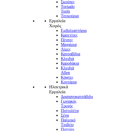
Σκούπες
Tornado
Tools
Τσεκούρια
Εργαλεία
Χειρός
Εμβολιαστήρια
Κασετίνες
Πένσες
Μαχαίρια
Λίμες
Κατσαβίδια
Κλειδιά
Καρυδάκια
Κλειδιά
Allen
Κόφτες
Κοντάρια
Ηλεκτρικά
Εργαλεία
Δραπανοκατσάβιδο
Γωνιακός
Τροχός
Πιστολέτα
Σέγα
Παλμικό
Τριβείο
Πιστόλι