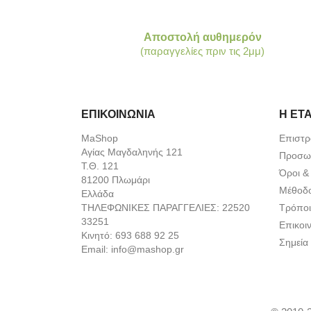
Αποστολή αυθημερόν
(παραγγελίες πριν τις 2μμ)
ΕΠΙΚΟΙΝΩΝΙΑ
Η ΕΤΑ
MaShop
Επιστρ
Αγίας Μαγδαληνής 121
Προσωπ
Τ.Θ. 121
Όροι &
81200 Πλωμάρι
Μέθοδ
Ελλάδα
ΤΗΛΕΦΩΝΙΚΕΣ ΠΑΡΑΓΓΕΛΙΕΣ:
22520
Τρόποι
33251
Επικοι
Κινητό:
693 688 92 25
Σημεία
Email:
info@mashop.gr