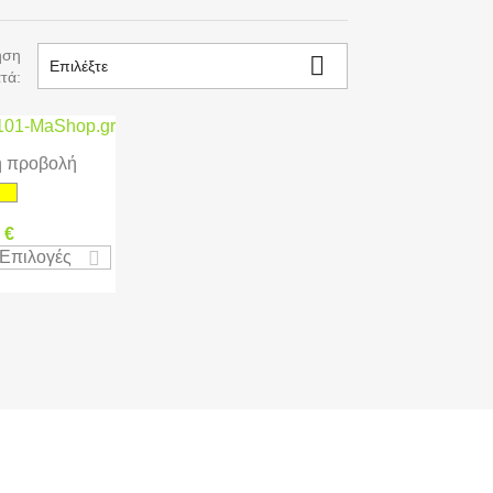
ηση

Επιλέξτε
τά:
 προβολή
πλή 101
 €
 Επιλογές