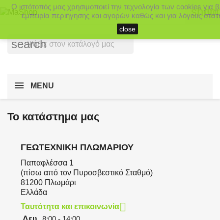
Ο ιστότοπός μας χρησιμοποιεί την τεχνολογία των cookies για 
shopp
(0)
εμπειρία περιήγησης και αγορών καθώς και για λόγους στατι
close
search
MENU
Το κατάστημα μας
ΓΕΩΤΕΧΝΙΚΉ ΠΛΩΜΑΡΊΟΥ
Παπαφλέσσα 1
(πίσω από τον Πυροσβεστικό Σταθμό)
81200 Πλωμάρι
Ελλάδα

Ταυτότητα και επικοινωνία
Δευ.
8:00 - 14:00